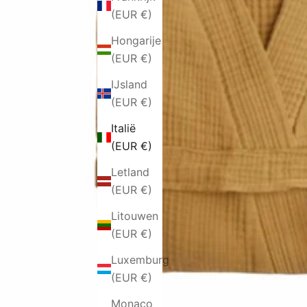
(EUR €)
Hongarije
(EUR €)
IJsland
(EUR €)
Italië
(EUR €)
Letland
(EUR €)
Litouwen
(EUR €)
Luxemburg
(EUR €)
Monaco