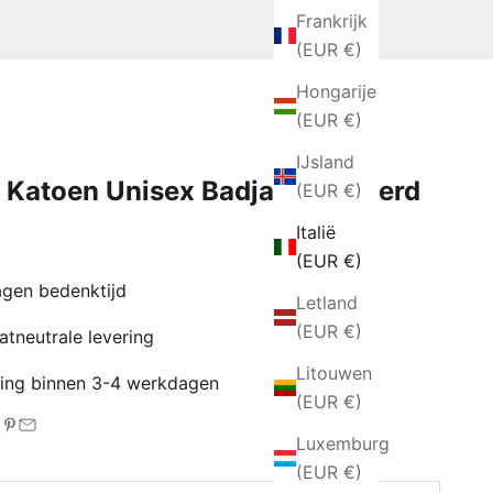
Frankrijk
(EUR €)
Hongarije
(EUR €)
IJsland
 Katoen Unisex Badjas - Mosterd
(EUR €)
Italië
ngsprijs
(EUR €)
gen bedenktijd
Letland
(EUR €)
tneutrale levering
Litouwen
ing binnen 3-4 werkdagen
(EUR €)
Luxemburg
(EUR €)