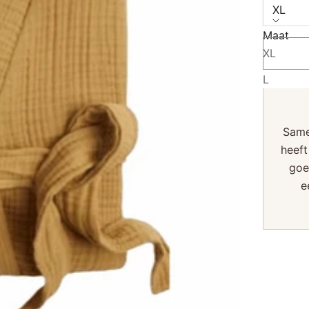
XL
Maat
XL
L
Same
heeft
goe
e