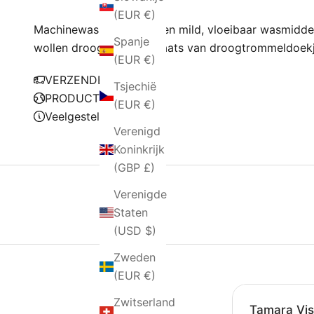
m
(EUR €)
v
Machinewas koud met een mild, vloeibaar wasmiddel. 
e
Spanje
wollen droogballen in plaats van droogtrommeldoekj
r
(EUR €)
z
VERZENDBELEID
Tsjechië
o
PRODUCTIE
(EUR €)
n
Veelgestelde vragen
Verenigd
d
Koninkrijk
e
(GBP £)
n
l
Verenigde
k
Staten
e
(USD $)
e
Zweden
v
(EUR €)
r
n
Zwitserland