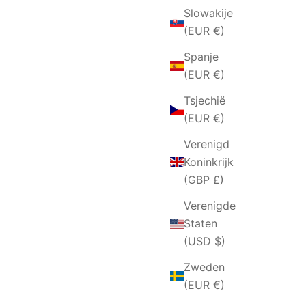
Slowakije
(EUR €)
Spanje
(EUR €)
Tsjechië
(EUR €)
Verenigd
Koninkrijk
(GBP £)
Verenigde
Staten
(USD $)
Zweden
(EUR €)