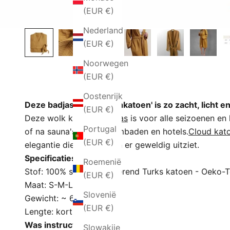
(EUR €)
Nederland
(EUR €)
Noorwegen
(EUR €)
Oostenrijk
Deze badjas van 'wolkenkatoen' is zo zacht, licht en l
(EUR €)
Deze wolk katoen '
badjas
is voor alle seizoenen en
Portugal
of na sauna's, rond zwembaden en hotels.
Cloud kat
D
(EUR €)
elegantie die aanvoelt en er geweldig uitziet.
u
Specificaties
Roemenië
u
Stof: 100% superabsorberend Turks katoen - Oeko-T
(EUR €)
r
Maat: S-M-L-XL
z
Slovenië
Gewicht: ~ 650 gram
a
(EUR €)
Lengte: kort
a
Was instructies
Slowakije