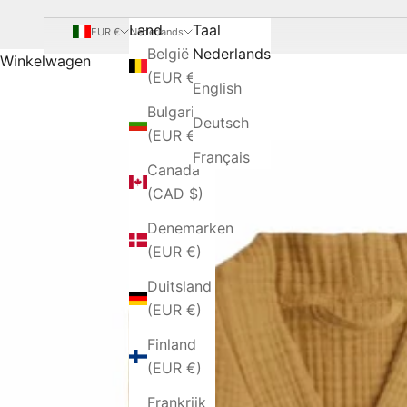
Land
Taal
EUR €
Nederlands
België
Nederlands
Winkelwagen
(EUR €)
English
Bulgarije
Deutsch
(EUR €)
Français
Canada
(CAD $)
Denemarken
(EUR €)
Duitsland
(EUR €)
Finland
(EUR €)
Frankrijk