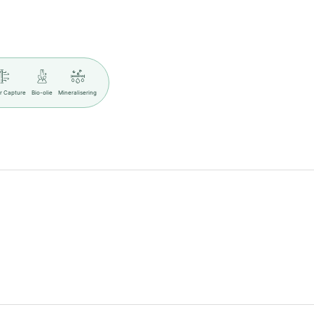
ir Capture
Bio-olie
Mineralisering