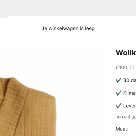
Je winkelwagen is leeg
Wollk
Aanbiedi
€100,00
✔ 30 da
✔ Klimaa
✔ Lever
DELEN
Maat: