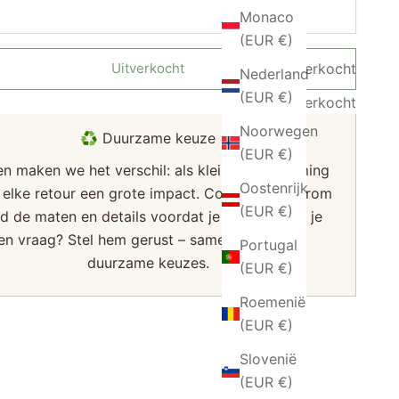
Monaco
(EUR €)
Uitverkocht
Uitverkocht
Nederland
(EUR €)
Uitverkocht
Noorwegen
♻️ Duurzame keuze
(EUR €)
n maken we het verschil: als kleine onderneming
Oostenrijk
 elke retour een grote impact. Controleer daarom
(EUR €)
d de maten en details voordat je bestelt. Heb je
en vraag? Stel hem gerust – samen maken we
Portugal
duurzame keuzes.
(EUR €)
Roemenië
(EUR €)
Slovenië
(EUR €)