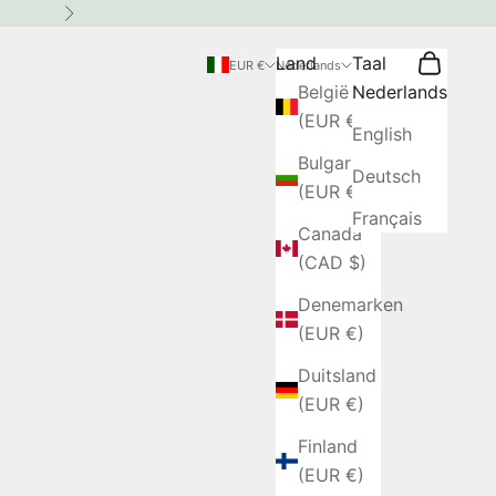
Volgende
Land
Taal
Zoeken
Winkelwa
EUR €
Nederlands
België
Nederlands
(EUR €)
English
Bulgarije
Deutsch
(EUR €)
Français
Canada
(CAD $)
Denemarken
(EUR €)
Duitsland
(EUR €)
Finland
(EUR €)