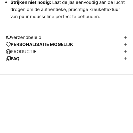
Strijken niet nodig:
Laat de jas eenvoudig aan de lucht
drogen om de authentieke, prachtige kreukeltextuur
van puur mousseline perfect te behouden.
Verzendbeleid
PERSONALISATIE MOGELIJK
PRODUCTIE
FAQ
W
j
v
r
z
e
n
d