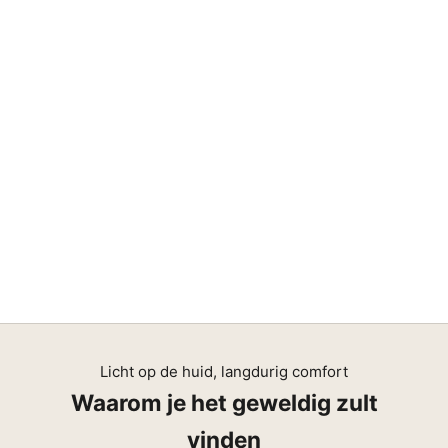
e
n
d
u
r
z
a
a
m
l
k
e
e
v
r
n
g
Licht op de huid, langdurig comfort
s
Waarom je het geweldig zult
C
vinden
O