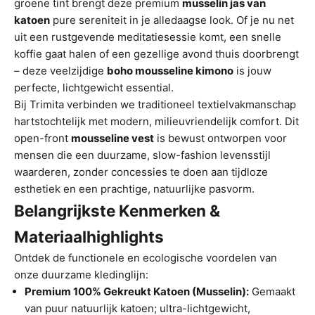
groene tint brengt deze premium
musselin jas van
katoen
pure sereniteit in je alledaagse look. Of je nu net
uit een rustgevende meditatiesessie komt, een snelle
koffie gaat halen of een gezellige avond thuis doorbrengt
– deze veelzijdige
boho mousseline kimono
is jouw
perfecte, lichtgewicht essential.
Bij Trimita verbinden we traditioneel textielvakmanschap
hartstochtelijk met modern, milieuvriendelijk comfort. Dit
open-front
mousseline vest
is bewust ontworpen voor
mensen die een duurzame, slow-fashion levensstijl
waarderen, zonder concessies te doen aan tijdloze
esthetiek en een prachtige, natuurlijke pasvorm.
Belangrijkste Kenmerken &
Materiaalhighlights
Ontdek de functionele en ecologische voordelen van
onze duurzame kledinglijn:
Premium 100% Gekreukt Katoen (Musselin):
Gemaakt
van puur natuurlijk katoen; ultra-lichtgewicht,