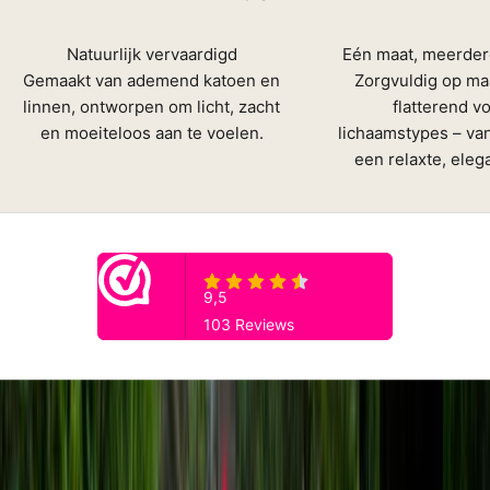
-
n
Natuurlijk vervaardigd
Eén maat, meerde
e
Gemaakt van ademend katoen en
Zorgvuldig op ma
t
linnen, ontworpen om licht, zacht
flatterend vo
a
en moeiteloos aan te voelen.
lichaamstypes – van
l
een relaxte, elega
–
z
r
g
v
l
i
g
g
e
m
t
e