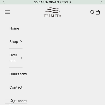
Naar inhoud
30 DAGEN GRATIS RETOUR
Vorige
Vo
Trimita
Menu
Zoeken
Wink
Home
Shop
Over
ons
Duurzaamheid
Contact
INLOGGEN