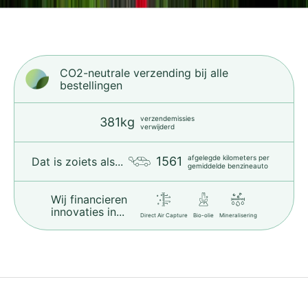
o
e
r
m
CO2-neutrale verzending bij alle
t
bestellingen
a
d
verzendemissies
u
381kg
verwijderd
r
z
afgelegde kilometers per
1561
Dat is zoiets als...
gemiddelde benzineauto
a
a
Wij financieren
m
innovaties in...
v
Direct Air Capture
Bio-olie
Mineralisering
r
z
e
n
t