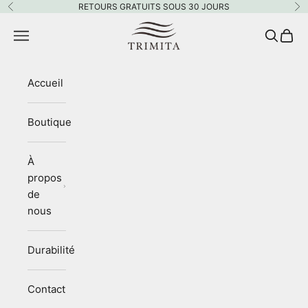
Passer au contenu
RETOURS GRATUITS SOUS 30 JOURS
Précédent
Su
Trimita
Menu
Recherc
Panie
Accueil
Boutique
À
propos
de
nous
Durabilité
Contact