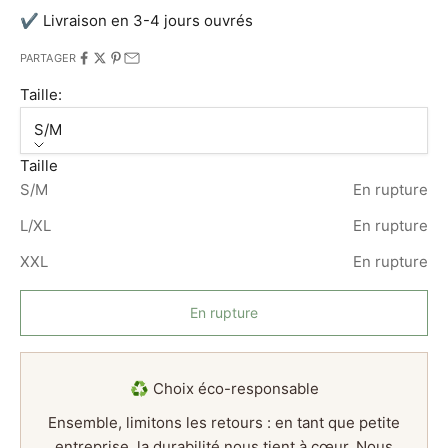
✔ Livraison en 3-4 jours ouvrés
PARTAGER
Taille:
S/M
Taille
S/M
En rupture
L/XL
En rupture
XXL
En rupture
En rupture
♻️ Choix éco-responsable
Ensemble, limitons les retours : en tant que petite
entreprise, la durabilité nous tient à cœur. Nous