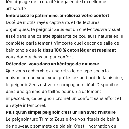
témoignage de la qualité inégalée de l'excellence
artisanale.
Embrassez le patrimoine, améliorez votre confort
Doté de motifs rayés captivants et de textures
organiques, le peignoir Zeus est un chef-d'œuvre visuel
E
tissé dans une palette apaisante de couleurs naturelles. Il
x
complète parfaitement n'importe quel décor de salle de
p
bain tandis que le
tissu 100 % coton léger et respirant
é
vous dorlote dans un pur confort.
d
Détendez-vous dans un héritage de douceur
t
Que vous recherchiez une retraite de type spa à la
i
maison ou que vous vous prélassez au bord de la piscine,
o
le peignoir Zeus est votre compagnon idéal. Disponible
n
dans une gamme de tailles pour un ajustement
é
impeccable, ce peignoir promet un confort sans effort et
c
un style intemporel.
o
Plus qu'un simple peignoir, c'est un lien avec l'histoire
-
Le peignoir turc Trimita Zeus élève vos rituels de bain à
r
de nouveaux sommets de plaisir. C'est l'incarnation du
e