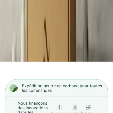
e
s
u
r
é
e
e
t
c
o
m
p
e
n
s
Expédition neutre en carbone pour toutes
les commandes
é
e
a
Nous finançons
des innovations
v
dans les