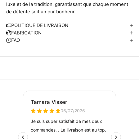
luxe et de la tradition, garantissant que chaque moment
s
de détente soit un pur bonheur.
p
o
POLITIQUE DE LIVRAISON
n
FABRICATION
s
FAQ
a
b
e
C
h
a
q
u
e
i
v
r
i
s