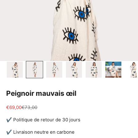
Peignoir mauvais œil
Prix de vente
Prix normal
€69,00
€73,00
✔ Politique de retour de 30 jours
✔ Livraison neutre en carbone