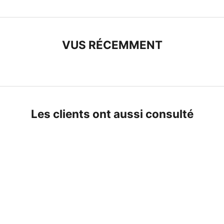
.
E
n
VUS RÉCEMMENT
s
a
v
o
r
p
Les clients ont aussi consulté
l
u
s
ECONOMISEZ 18%
ECONOMISEZ 6%