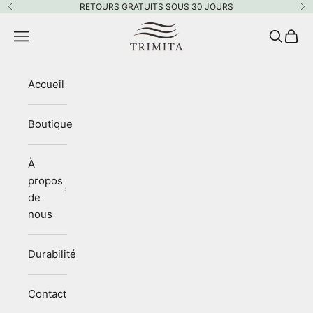
Passer au contenu
RETOURS GRATUITS SOUS 30 JOURS
Précédent
Su
Trimita
Menu
Recherc
Panie
Accueil
Boutique
À
propos
de
nous
Durabilité
Contact