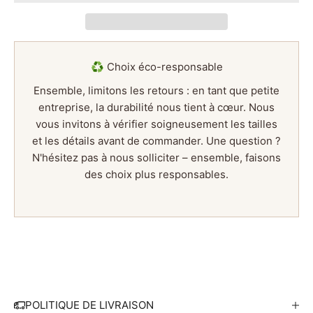
E
x
p
é
♻️ Choix éco-responsable
d
Ensemble, limitons les retours : en tant que petite
t
entreprise, la durabilité nous tient à cœur. Nous
i
vous invitons à vérifier soigneusement les tailles
o
et les détails avant de commander. Une question ?
n
N'hésitez pas à nous solliciter – ensemble, faisons
é
des choix plus responsables.
c
o
-
r
e
s
p
o
POLITIQUE DE LIVRAISON
n