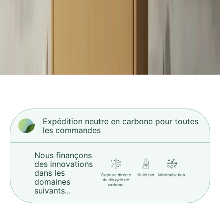
é
e
e
t
c
o
m
p
e
n
s
Expédition neutre en carbone pour toutes
les commandes
é
e
a
Nous finançons
des innovations
v
dans les
e
Capture directe
Huile bio
Minéralisation
domaines
du dioxyde de
carbone
c
suivants...
s
i