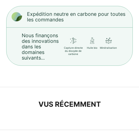
n
s
Expédition neutre en carbone pour toutes
les commandes
é
e
a
Nous finançons
des innovations
v
dans les
e
Capture directe
Huile bio
Minéralisation
domaines
du dioxyde de
carbone
c
suivants...
s
i
.
E
n
VUS RÉCEMMENT
s
a
v
o
r