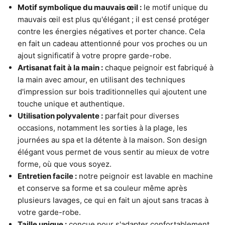
Motif symbolique du mauvais œil :
le motif unique du
mauvais œil est plus qu'élégant ; il est censé protéger
contre les énergies négatives et porter chance. Cela
en fait un cadeau attentionné pour vos proches ou un
ajout significatif à votre propre garde-robe.
Artisanat fait à la main :
chaque peignoir est fabriqué à
la main avec amour, en utilisant des techniques
d'impression sur bois traditionnelles qui ajoutent une
touche unique et authentique.
Utilisation polyvalente :
parfait pour diverses
occasions, notamment les sorties à la plage, les
E
journées au spa et la détente à la maison. Son design
x
élégant vous permet de vous sentir au mieux de votre
p
forme, où que vous soyez.
é
Entretien facile :
notre peignoir est lavable en machine
d
et conserve sa forme et sa couleur même après
t
plusieurs lavages, ce qui en fait un ajout sans tracas à
i
votre garde-robe.
o
Taille unique :
conçue pour s'adapter confortablement