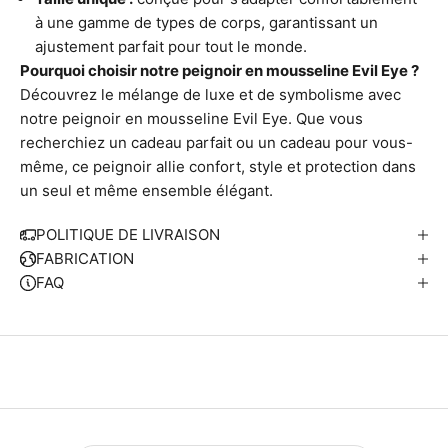
n
à une gamme de types de corps, garantissant un
é
ajustement parfait pour tout le monde.
c
Pourquoi choisir notre peignoir en mousseline Evil Eye ?
o
Découvrez le mélange de luxe et de symbolisme avec
-
notre peignoir en mousseline Evil Eye. Que vous
r
recherchiez un cadeau parfait ou un cadeau pour vous-
e
même, ce peignoir allie confort, style et protection dans
s
un seul et même ensemble élégant.
p
o
POLITIQUE DE LIVRAISON
n
FABRICATION
s
FAQ
a
b
e
C
h
a
q
u