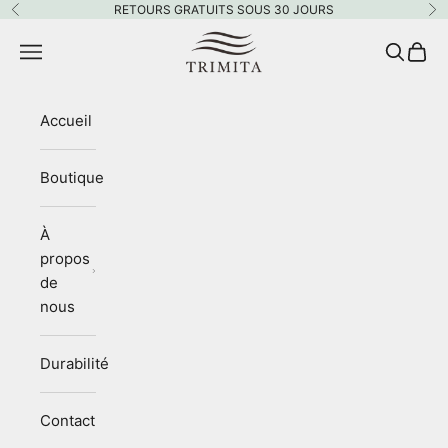
Passer au contenu
RETOURS GRATUITS SOUS 30 JOURS
Précédent
Su
Trimita
Menu
Recherc
Panie
Accueil
Boutique
À
propos
de
nous
Durabilité
Contact