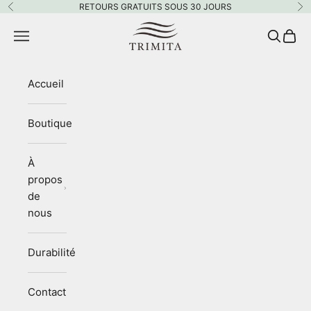
Passer au contenu
RETOURS GRATUITS SOUS 30 JOURS
Précédent
Su
Trimita
Menu
Recherc
Panie
Accueil
Boutique
À
propos
de
nous
Durabilité
Contact