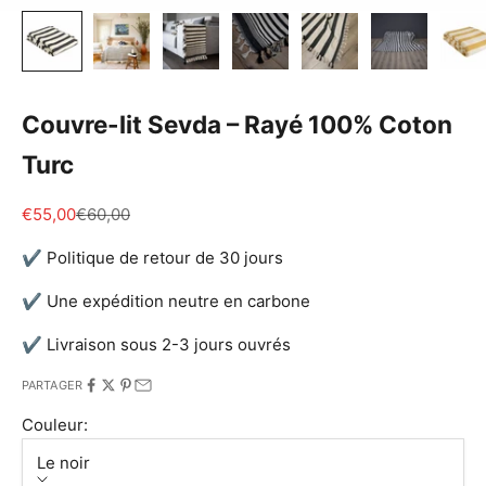
Couvre-lit Sevda – Rayé 100% Coton
Turc
Prix de vente
Prix normal
€55,00
€60,00
✔ Politique de retour de 30 jours
✔ Une expédition neutre en carbone
✔ Livraison sous 2-3 jours ouvrés
PARTAGER
Couleur:
Le noir