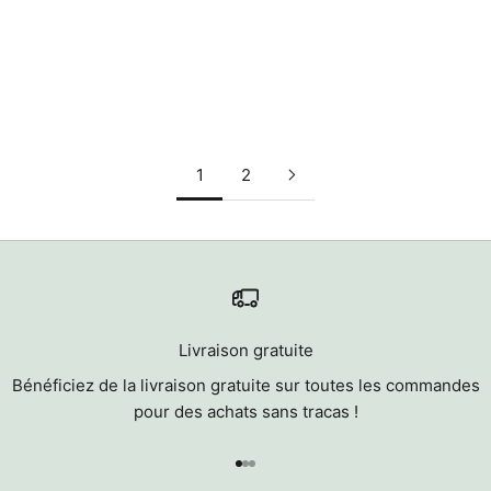
Ajouter au panier
Ajouter au panier
Chemise Mantra
Kimono Mantra
Prix de vente
Prix de vente
€85,00
€91,00
1
2
Livraison gratuite
Bénéficiez de la livraison gratuite sur toutes les commandes
pour des achats sans tracas !
Aller à l'élément 1
Aller à l'élément 2
Aller à l'élément 3