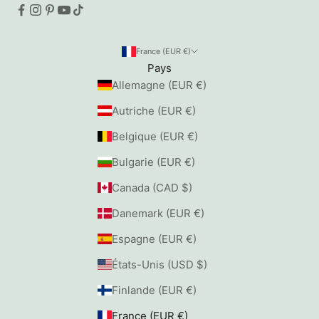
l
!
France (EUR €)
Pays
Allemagne (EUR €)
onner
Autriche (EUR €)
Belgique (EUR €)
Bulgarie (EUR €)
Canada (CAD $)
Danemark (EUR €)
Espagne (EUR €)
États-Unis (USD $)
Finlande (EUR €)
France (EUR €)