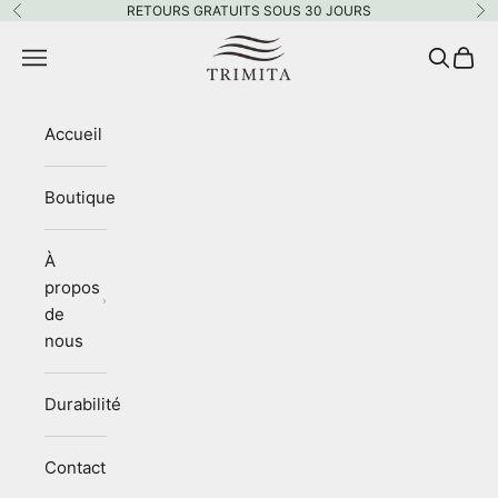
Passer au contenu
RETOURS GRATUITS SOUS 30 JOURS
Précédent
Su
Trimita
Menu
Recherc
Panie
Accueil
Boutique
À
propos
de
nous
Durabilité
Contact