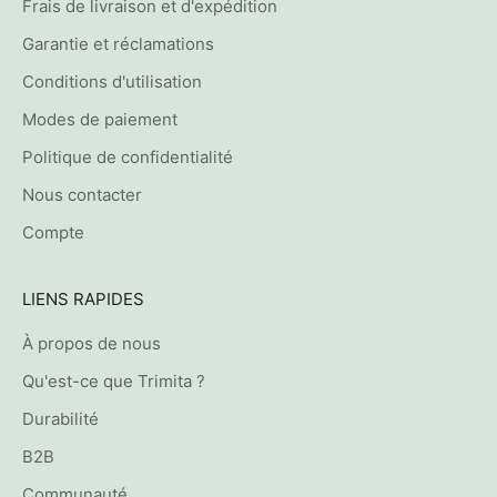
Frais de livraison et d'expédition
s
Garantie et réclamations
i
f
Conditions d'utilisation
d
Modes de paiement
e
5
Politique de confidentialité
%
Nous contacter
e
n
Compte
v
o
LIENS RAPIDES
y
é
À propos de nous
d
Qu'est-ce que Trimita ?
i
r
Durabilité
e
B2B
c
Communauté