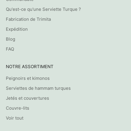
t
e
Qu'est-ce qu'une Serviette Turque ?
m
Fabrication de Trimita
e
n
Expédition
t
Blog
s
FAQ
u
r
v
NOTRE ASSORTIMENT
o
t
Peignoirs et kimonos
r
Serviettes de hammam turques
e
Jetés et couvertures
e
-
Couvre-lits
m
Voir tout
a
i