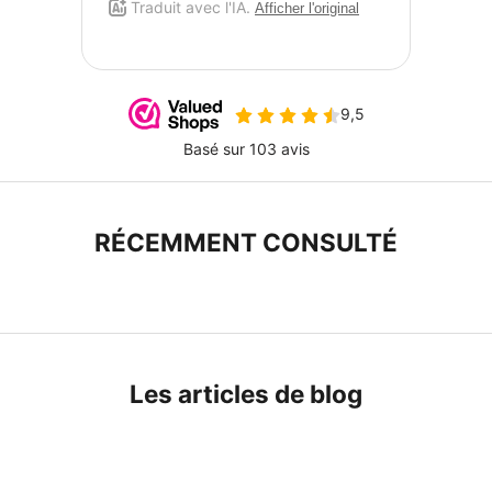
u
l
l
e
t
i
RÉCEMMENT CONSULTÉ
n
I
n
s
c
Les articles de blog
r
i
v