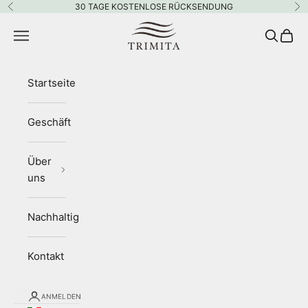
Zum Inhalt springen
30 TAGE KOSTENLOSE RÜCKSENDUNG
Zurück
Vo
Trimita
Menü
Suchen
Waren
Startseite
Geschäft
Über
uns
Nachhaltigkeit
Kontakt
ANMELDEN