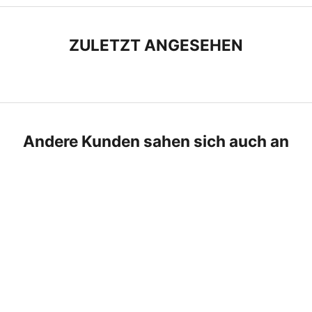
n
ZULETZT ANGESEHEN
Andere Kunden sahen sich auch an
SPARE 18%
SPARE 6%