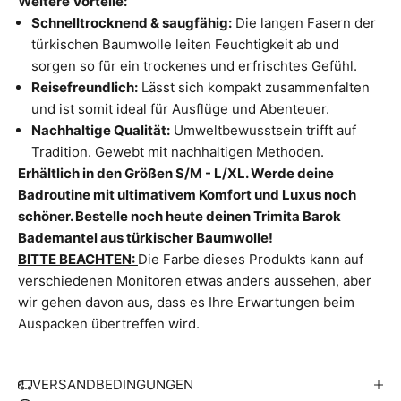
Weitere Vorteile:
Schnelltrocknend & saugfähig:
Die langen Fasern der
türkischen Baumwolle leiten Feuchtigkeit ab und
sorgen so für ein trockenes und erfrischtes Gefühl.
Reisefreundlich:
Lässt sich kompakt zusammenfalten
und ist somit ideal für Ausflüge und Abenteuer.
Nachhaltige Qualität:
Umweltbewusstsein trifft auf
Tradition. Gewebt mit nachhaltigen Methoden.
Erhältlich in den Größen S/M - L/XL. Werde deine
Badroutine mit ultimativem Komfort und Luxus noch
schöner. Bestelle noch heute deinen Trimita Barok
Bademantel aus türkischer Baumwolle!
W
BITTE BEACHTEN:
Die Farbe dieses Produkts kann auf
r
verschiedenen Monitoren etwas anders aussehen, aber
v
wir gehen davon aus, dass es Ihre Erwartungen beim
r
Auspacken übertreffen wird.
s
e
n
VERSANDBEDINGUNGEN
d