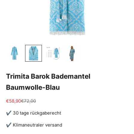
Trimita Barok Bademantel
Baumwolle-Blau
Angebot
Regulärer Preis
€58,90
€72,00
✔ 30 tage rückgaberecht
✔ Klimaneutraler versand