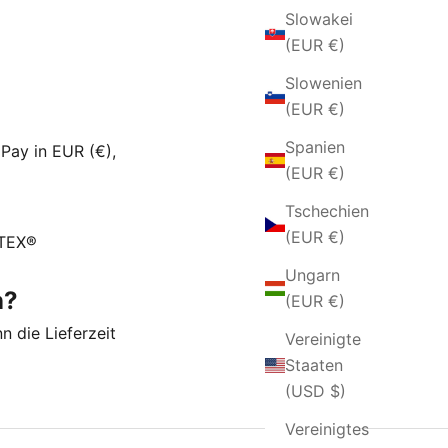
Slowakei
(EUR €)
Slowenien
(EUR €)
Spanien
Pay in EUR (€),
(EUR €)
Tschechien
(EUR €)
-TEX®
Ungarn
n?
(EUR €)
n die Lieferzeit
Vereinigte
Staaten
(USD $)
Vereinigtes