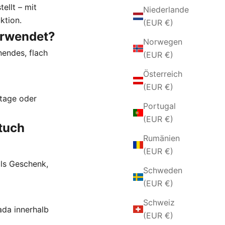
ellt – mit
Niederlande
ktion.
(EUR €)
erwendet?
Norwegen
nendes, flach
(EUR €)
Österreich
(EUR €)
dtage oder
Portugal
(EUR €)
tuch
Rumänien
(EUR €)
 als Geschenk,
Schweden
(EUR €)
Schweiz
ada innerhalb
(EUR €)