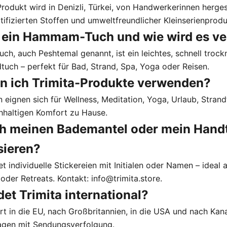
rodukt wird in Denizli, Türkei, von Handwerkerinnen hergest
rtifizierten Stoffen und umweltfreundlicher Kleinserienprodu
t ein Hammam-Tuch und wie wird es v
h, auch Peshtemal genannt, ist ein leichtes, schnell trock
uch – perfekt für Bad, Strand, Spa, Yoga oder Reisen.
n ich Trimita-Produkte verwenden?
en eignen sich für Wellness, Meditation, Yoga, Urlaub, Stran
chhaltigen Komfort zu Hause.
ch meinen Bademantel oder mein Hand
sieren?
tet individuelle Stickereien mit Initialen oder Namen – ideal
 oder Retreats. Kontakt:
info@trimita.store
.
det Trimita international?
fert in die EU, nach Großbritannien, in die USA und nach Kan
agen mit Sendungsverfolgung.