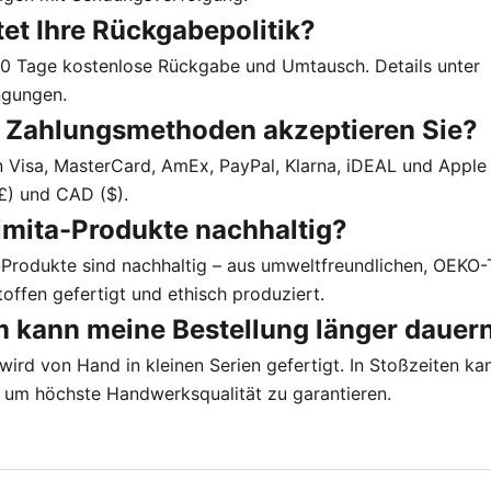
tet Ihre Rückgabepolitik?
 30 Tage kostenlose Rückgabe und Umtausch. Details unter
ngungen
.
 Zahlungsmethoden akzeptieren Sie?
n Visa, MasterCard, AmEx, PayPal, Klarna, iDEAL und Apple 
£) und CAD ($).
rimita-Produkte nachhaltig?
ta-Produkte sind nachhaltig – aus umweltfreundlichen, OEKO
Stoffen gefertigt und ethisch produziert.
 kann meine Bestellung länger dauer
ird von Hand in kleinen Serien gefertigt. In Stoßzeiten kan
n, um höchste Handwerksqualität zu garantieren.