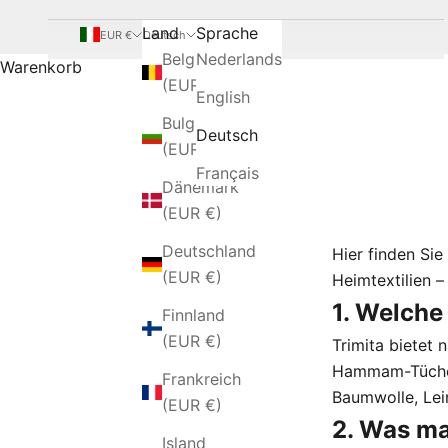
Land
Sprache
EUR €
Deutsch
Belgien
Nederlands
Warenkorb
(EUR €)
English
Bulgarien
Deutsch
(EUR €)
Français
Dänemark
(EUR €)
Deutschland
Hier finden Sie
(EUR €)
Heimtextilien –
1. Welche
Finnland
(EUR €)
Trimita bietet 
Hammam-Tücher
Frankreich
Baumwolle, Le
(EUR €)
2. Was ma
Island