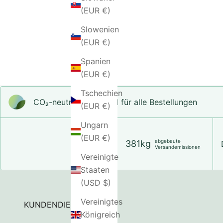
(EUR €)
Slowenien
(EUR €)
Spanien
(EUR €)
Tschechien
CO₂-neu­t­raler Versand für alle Bestellungen
(EUR €)
Ungarn
(EUR €)
abgebaute
381kg
Versandemissionen
Vereinigte
Staaten
(USD $)
Vereinigtes
KUNDENDIENST
Königreich