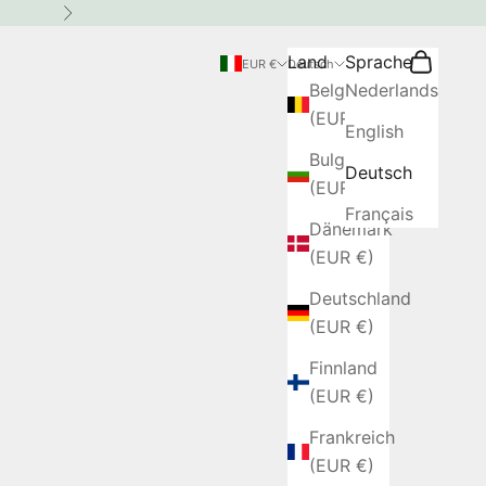
Vor
Land
Sprache
Suchen
Warenkor
EUR €
Deutsch
Belgien
Nederlands
(EUR €)
English
Bulgarien
Deutsch
(EUR €)
Français
Dänemark
(EUR €)
Deutschland
(EUR €)
Finnland
(EUR €)
Frankreich
(EUR €)