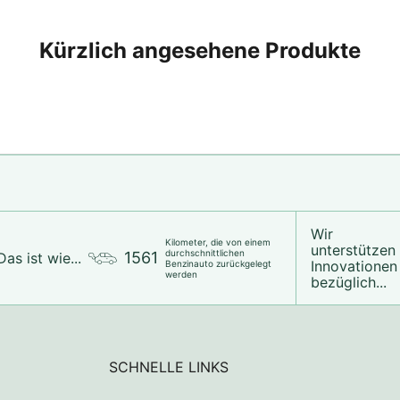
Kürzlich angesehene Produkte
Wir
Kilometer, die von einem
unterstützen
durchschnittlichen
1561
Das ist wie...
Innovationen
Benzinauto zurückgelegt
werden
bezüglich...
SCHNELLE LINKS