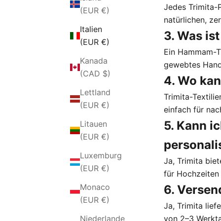
Jedes Trimita-P
(EUR €)
natürlichen, ze
Italien
3. Was is
(EUR €)
Ein Hammam-Tuc
Kanada
gewebtes Handt
(CAD $)
4. Wo kan
Lettland
Trimita-Textili
(EUR €)
einfach für na
5. Kann i
Litauen
(EUR €)
personali
Luxemburg
Ja, Trimita bie
(EUR €)
für Hochzeiten
Monaco
6. Versen
(EUR €)
Ja, Trimita lie
Niederlande
von 2–3 Werkt