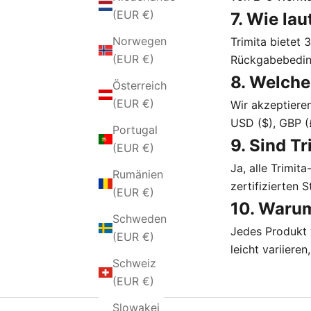
(EUR €)
7. Wie lau
Norwegen
Trimita bietet
(EUR €)
Rückgabebedi
8. Welche
Österreich
(EUR €)
Wir akzeptiere
USD ($), GBP (
Portugal
9. Sind T
(EUR €)
Ja, alle Trimi
Rumänien
zertifizierten 
(EUR €)
10. Warum
Schweden
Jedes Produkt w
(EUR €)
leicht variiere
Schweiz
(EUR €)
Slowakei