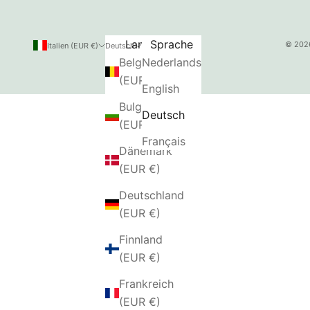
Land
Sprache
© 2026
Italien (EUR €)
Deutsch
Belgien
Nederlands
(EUR €)
English
Bulgarien
Deutsch
(EUR €)
Français
Dänemark
(EUR €)
Deutschland
(EUR €)
Finnland
(EUR €)
Frankreich
(EUR €)