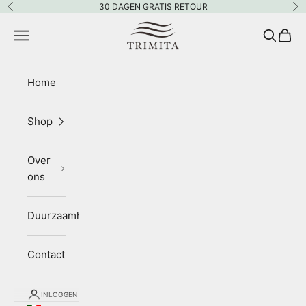
Naar inhoud
30 DAGEN GRATIS RETOUR
Vorige
Vo
Trimita
Menu
Zoeken
Wink
Home
Shop
Over
ons
Duurzaamheid
Contact
INLOGGEN