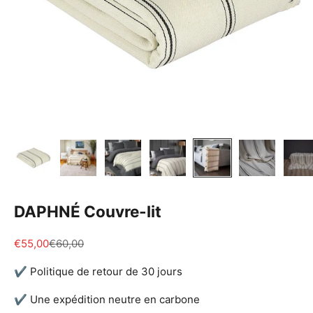
DAPHNÉ Couvre-lit
Prix de vente
Prix normal
€55,00
€60,00
✔ Politique de retour de 30 jours
✔ Une expédition neutre en carbone