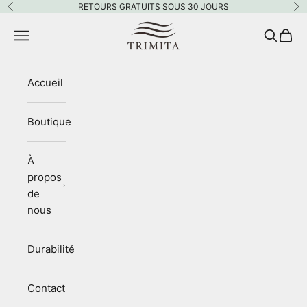
Passer au contenu
RETOURS GRATUITS SOUS 30 JOURS
Précédent
Su
Trimita
Menu
Recherc
Panie
Accueil
Boutique
À
propos
de
nous
Durabilité
Contact