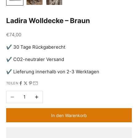
Ladira Wolldecke – Braun
Angebot
€74,00
✔ 30 Tage Rückgaberecht
✔ CO2-neutraler Versand
✔ Lieferung innerhalb von 2-3 Werktagen
TEILEN
Anzahl verringern
Anzahl erhöhen
In den Warenkorb