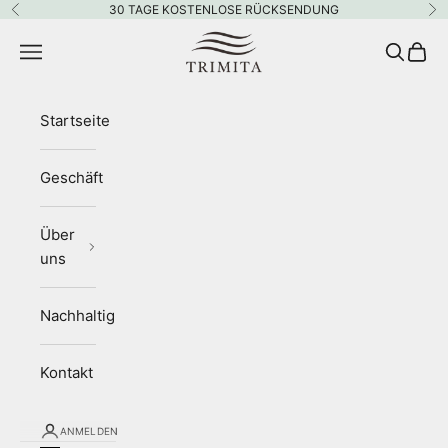
Zum Inhalt springen
30 TAGE KOSTENLOSE RÜCKSENDUNG
Zurück
Vo
Trimita
Menü
Suchen
Waren
Startseite
Geschäft
Über
uns
Nachhaltigkeit
Kontakt
ANMELDEN