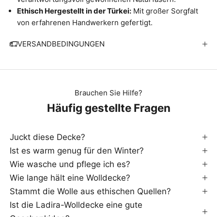
Ethisch Hergestellt in der Türkei:
Mit großer Sorgfalt
von erfahrenen Handwerkern gefertigt.
VERSANDBEDINGUNGEN
Brauchen Sie Hilfe?
Häufig gestellte Fragen
W
r
Juckt diese Decke?
v
Ist es warm genug für den Winter?
r
Wie wasche und pflege ich es?
s
Wie lange hält eine Wolldecke?
e
n
Stammt die Wolle aus ethischen Quellen?
d
Ist die Ladira-Wolldecke eine gute
e