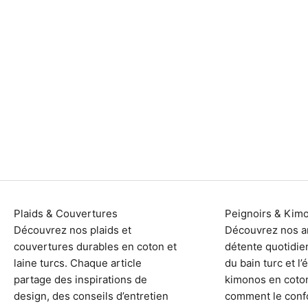
10 façons d'utiliser votre serviette turque !
Avez-vous une serviette turque? Les serviettes turques
sont des serviettes longues, fines et douces, idéales
pour voyager.
En savoir plus
Plaids & Couvertures
Peignoirs & Kim
Découvrez nos plaids et
Découvrez nos ar
couvertures durables en coton et
détente quotidien
laine turcs. Chaque article
du bain turc et l
partage des inspirations de
kimonos en coton
design, des conseils d’entretien
comment le conf