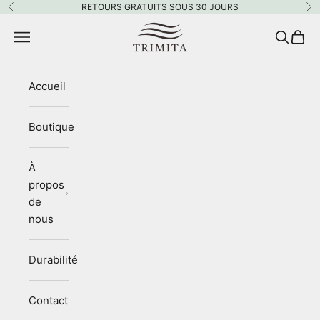
Passer au contenu
RETOURS GRATUITS SOUS 30 JOURS
Précédent
Su
Trimita
Menu
Recherc
Panie
Accueil
Boutique
À
propos
de
nous
Durabilité
Contact