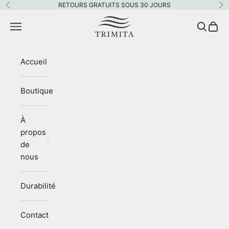
Passer au contenu
RETOURS GRATUITS SOUS 30 JOURS
Précédent
Su
Trimita
Menu
Recherc
Panie
Accueil
Boutique
À
propos
de
nous
Durabilité
Contact